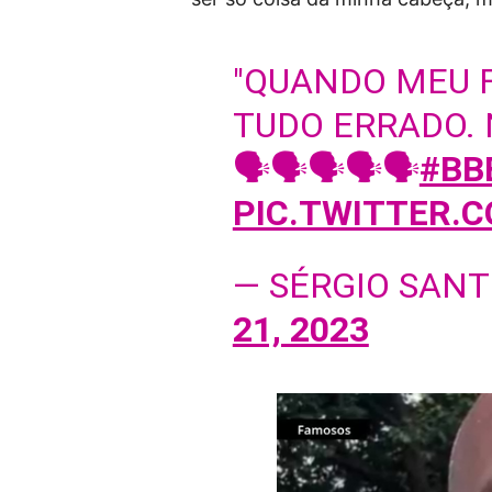
"QUANDO MEU F
TUDO ERRADO. N
🗣️🗣️🗣️🗣️🗣️
#BB
PIC.TWITTER.
— SÉRGIO SAN
21, 2023