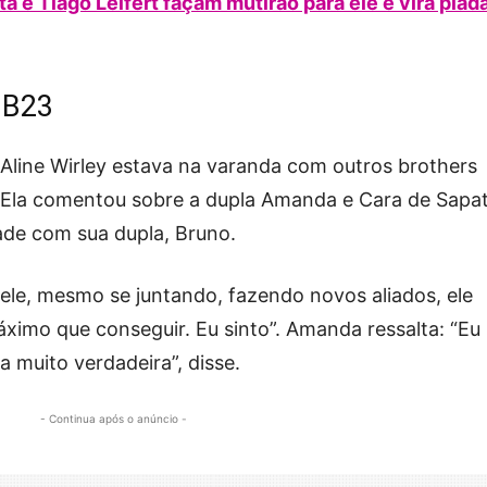
a e Tiago Leifert façam mutirão para ele e vira piad
BB23
, Aline Wirley estava na varanda com outros brothers
 Ela comentou sobre a dupla Amanda e Cara de Sapa
ade com sua dupla, Bruno.
ele, mesmo se juntando, fazendo novos aliados, ele
áximo que conseguir. Eu sinto”. Amanda ressalta: “Eu
a muito verdadeira”, disse.
- Continua após o anúncio -