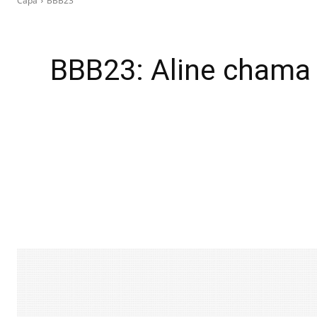
Capa
BBB23
BBB23: Aline chama a