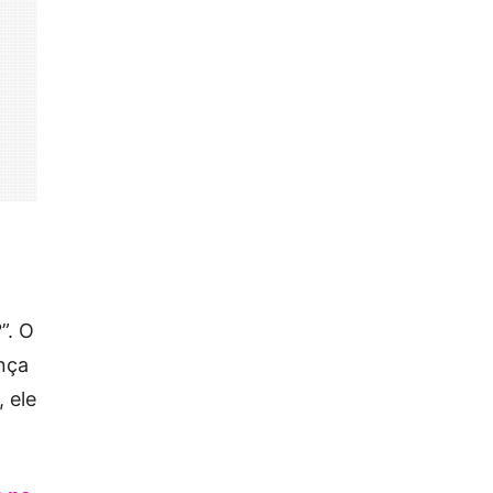
”. O
ança
 ele