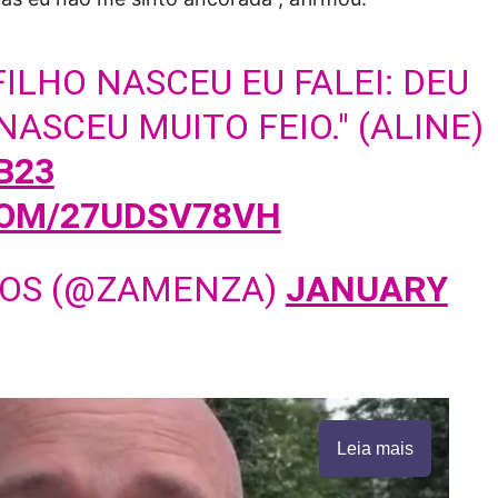
ILHO NASCEU EU FALEI: DEU
ASCEU MUITO FEIO." (ALINE)
B23
COM/27UDSV78VH
TOS (@ZAMENZA)
JANUARY
Leia mais