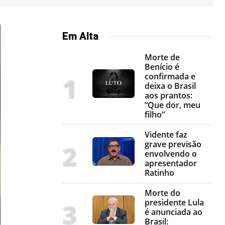
Em Alta
Morte de
Benício é
confirmada e
deixa o Brasil
aos prantos:
“Que dor, meu
filho”
Vidente faz
grave previsão
envolvendo o
apresentador
Ratinho
Morte do
presidente Lula
é anunciada ao
Brasil: