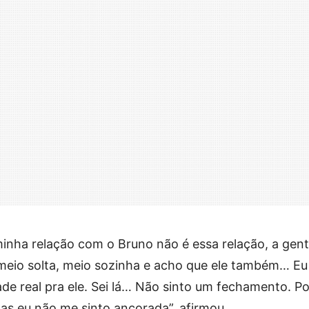
minha relação com o Bruno não é essa relação, a gen
 meio solta, meio sozinha e acho que ele também… Eu
ade real pra ele. Sei lá… Não sinto um fechamento. P
as eu não me sinto ancorada”, afirmou.