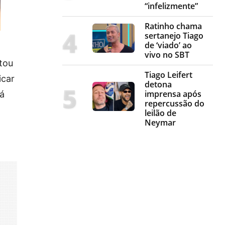
“infelizmente”
Ratinho chama
sertanejo Tiago
de ‘viado’ ao
vivo no SBT
tou
Tiago Leifert
icar
detona
imprensa após
tá
repercussão do
leilão de
Neymar