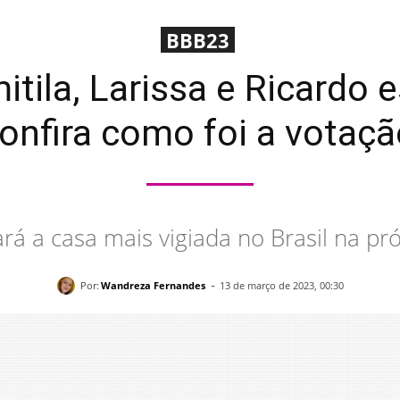
BBB23
itila, Larissa e Ricardo 
onfira como foi a votaçã
á a casa mais vigiada no Brasil na próx
-
Por:
Wandreza Fernandes
13 de março de 2023, 00:30