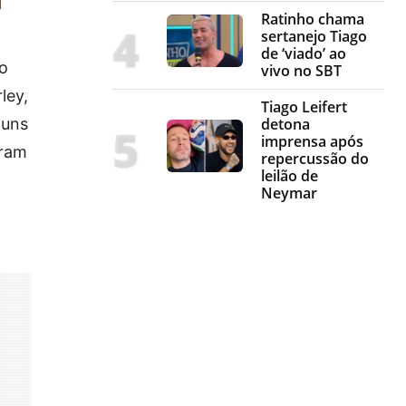
Ratinho chama
sertanejo Tiago
de ‘viado’ ao
 o
vivo no SBT
ley,
Tiago Leifert
guns
detona
imprensa após
aram
repercussão do
leilão de
Neymar