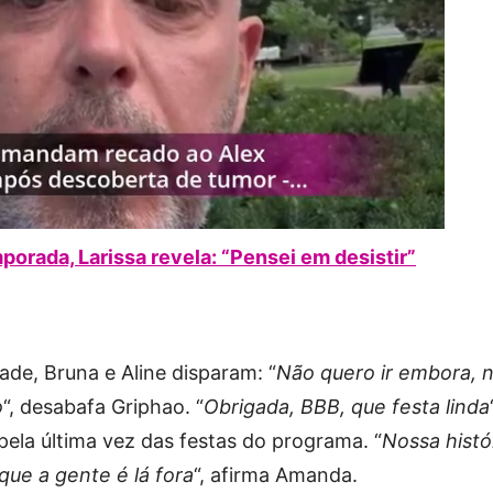
porada, Larissa revela: “Pensei em desistir”
dade, Bruna e Aline disparam: “
Não quero ir embora, 
o
“, desabafa Griphao. “
Obrigada, BBB, que festa linda
 pela última vez das festas do programa. “
Nossa histó
ue a gente é lá fora
“, afirma Amanda.