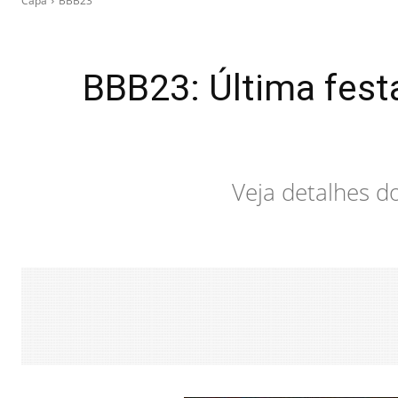
Capa
BBB23
BBB23: Última fes
Veja detalhes d