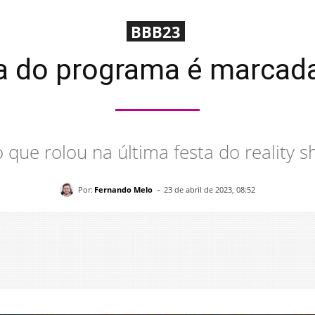
BBB23
ta do programa é marcad
o que rolou na última festa do reality 
-
Por:
Fernando Melo
23 de abril de 2023, 08:52