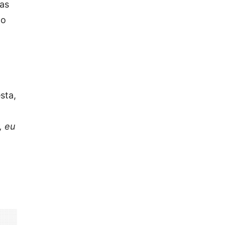
las
ão
sta,
, eu