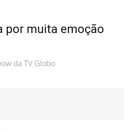
a por muita emoção
show da TV Globo