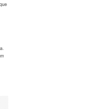
 que
a.
um