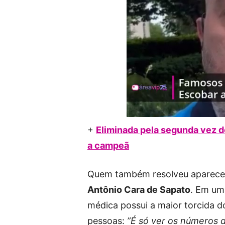
+
Eliminada pela segunda vez do
a campeã
Quem também resolveu aparecer
Antônio Cara de Sapato
. Em uma
médica possui a maior torcida d
pessoas:
”É só ver os números d