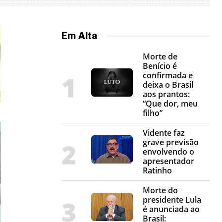
Em Alta
Morte de
Benício é
confirmada e
deixa o Brasil
aos prantos:
“Que dor, meu
filho”
Vidente faz
grave previsão
envolvendo o
apresentador
Ratinho
Morte do
presidente Lula
é anunciada ao
Brasil: