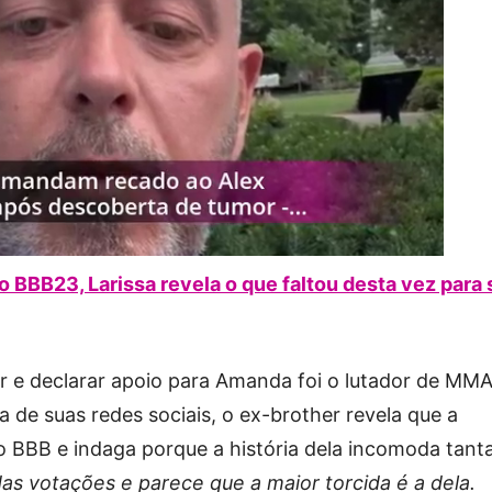
 BBB23, Larissa revela o que faltou desta vez para 
 e declarar apoio para Amanda foi o lutador de MM
 de suas redes sociais, o ex-brother revela que a
o BBB e indaga porque a história dela incomoda tant
as votações e parece que a maior torcida é a dela.