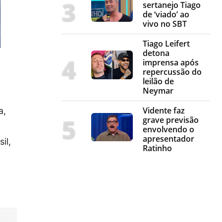
sertanejo Tiago
de ‘viado’ ao
vivo no SBT
Tiago Leifert
detona
imprensa após
repercussão do
leilão de
Neymar
Vidente faz
a,
grave previsão
envolvendo o
apresentador
il,
Ratinho