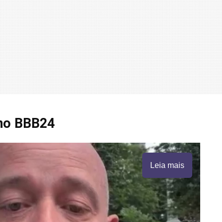
 no BBB24
Leia mais