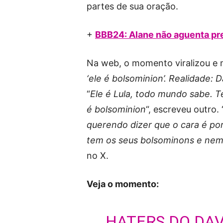
partes de sua oração.
+
BBB24: Alane não aguenta pr
Na web, o momento viralizou e m
‘ele é bolsominion’. Realidade: 
“
Ele é Lula, todo mundo sabe. T
é bolsominion
“, escreveu outro. 
querendo dizer que o cara é po
tem os seus bolsominons e nem
no X.
Veja o momento:
HATERS DO DAV