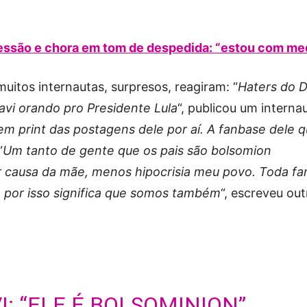
essão e chora em tom de despedida: “estou com me
uitos internautas, surpresos, reagiram: “
Haters do D
Davi orando pro Presidente Lula
“, publicou um interna
em print das postagens dele por aí. A fanbase dele 
“
Um tanto de gente que os pais são bolsomion
r causa da mãe, menos hipocrisia meu povo. Toda fam
 por isso significa que somos também
“, escreveu out
I: “ELE É BOLSOMINION”