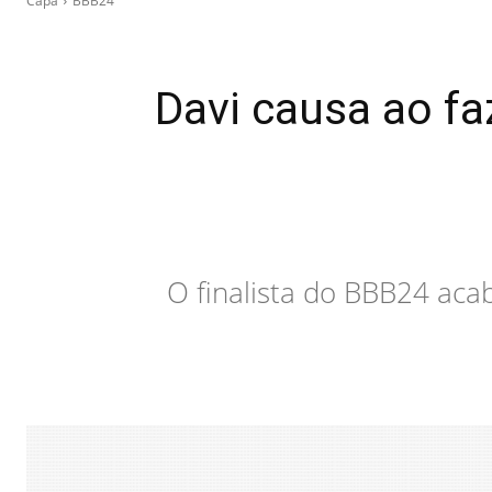
Capa
BBB24
Davi causa ao fa
O finalista do BBB24 acab