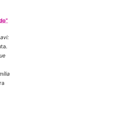
do”
avi:
uta.
que
ília
ra