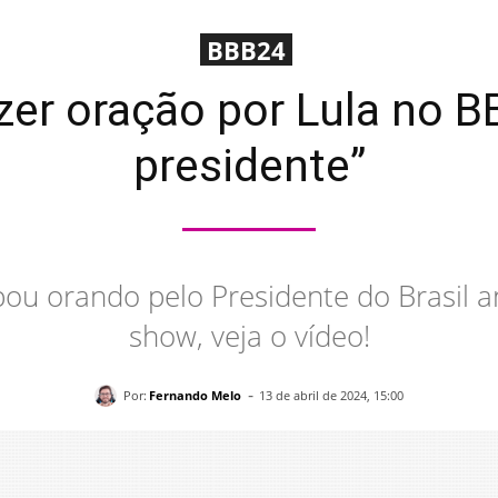
BBB24
zer oração por Lula no 
presidente”
ou orando pelo Presidente do Brasil an
show, veja o vídeo!
-
Por:
Fernando Melo
13 de abril de 2024, 15:00