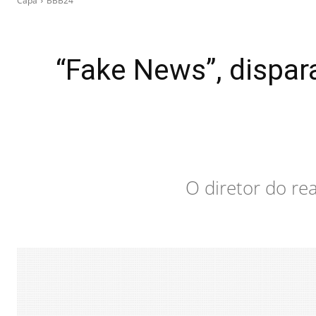
Capa
BBB24
“Fake News”, dispa
O diretor do re