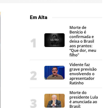
Em Alta
Morte de
Benício é
confirmada e
deixa o Brasil
aos prantos:
“Que dor, meu
filho”
Vidente faz
grave previsão
envolvendo o
apresentador
Ratinho
Morte do
presidente Lula
é anunciada ao
Brasil: