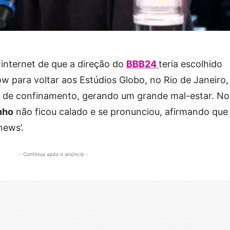
 internet de que a direção do
BBB24
teria escolhido
w para voltar aos Estúdios Globo, no Rio de Janeiro,
a de confinamento, gerando um grande mal-estar. No
nho
não ficou calado e se pronunciou, afirmando que
news’.
- Continua após o anúncio -