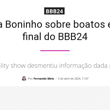
BBB24
ra Boninho sobre boatos 
final do BBB24
ality show desmentiu informação dada po
-
Por:
Fernando Melo
3 de abril de 2024, 11:07