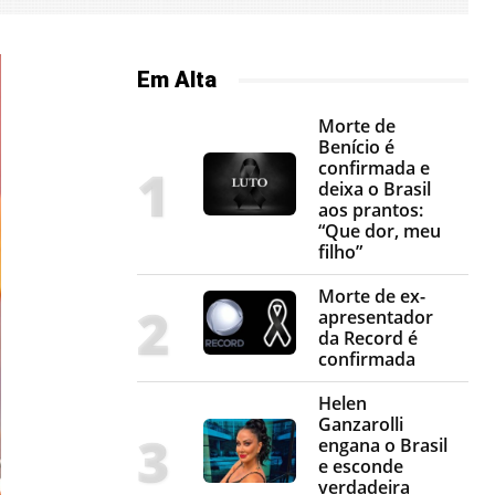
Em Alta
Morte de
Benício é
confirmada e
deixa o Brasil
aos prantos:
“Que dor, meu
filho”
Morte de ex-
apresentador
da Record é
confirmada
Helen
Ganzarolli
engana o Brasil
e esconde
verdadeira