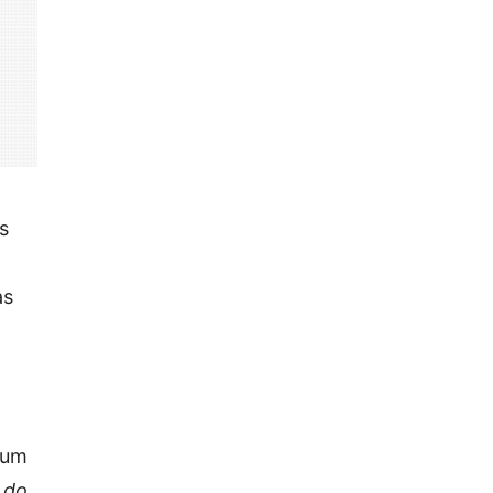
s
as
 um
 do