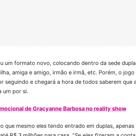
eou um formato novo, colocando dentro da sede dupla
filha, amiga e amigo, irmão e irmã, etc. Porém, o jogo
r seguindo e chegará a hora de todos saberem que 
 um por si.
emocional de Gracyanne Barbosa no reality show
ro que mesmo eles tendo entrado em duplas, apenas
té R$ 3 milhões para casa. “
Se eles fizeram a conta