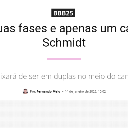
BBB25
duas fases e apenas um 
Schmidt
xará de ser em duplas no meio do ca
-
Por:
Fernando Melo
14 de janeiro de 2025, 10:02