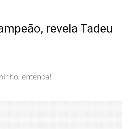
campeão, revela Tadeu
minho, entenda!