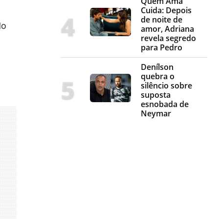
Quem Ama
Cuida: Depois
de noite de
do
amor, Adriana
revela segredo
m
para Pedro
Denílson
quebra o
silêncio sobre
suposta
esnobada de
Neymar