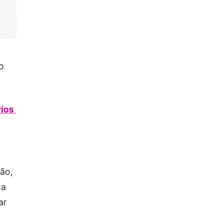
o
rios
ão,
ta
ar