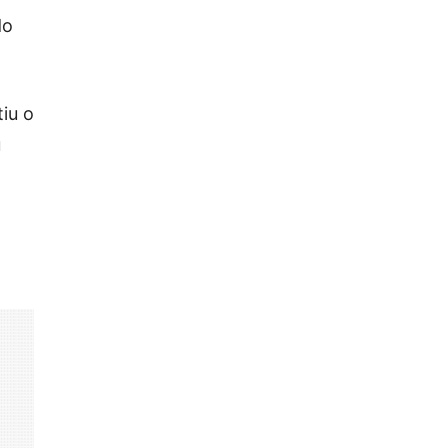
do
tiu o
u