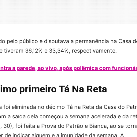
do pelo público e disputava a permanência na Casa d
e tiveram 36,12% e 33,34%, respectivamente.
ontra a parede, ao vivo, após polêmica com funcioná
imo primeiro Tá Na Reta
oi eliminada no décimo Tá na Reta da Casa do Patr
com a saída dela começou a semana acelerada e da re
a, 30), foi feita a Prova do Patrão e Bianca, ao se torn
er de indicar alguém e a imunidade da semana. A