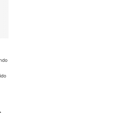
undo
ido
e