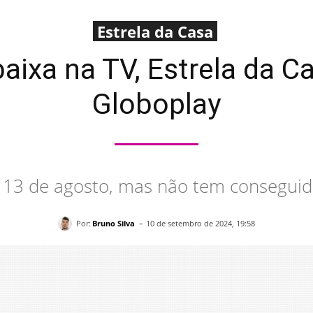
Estrela da Casa
aixa na TV, Estrela da C
Globoplay
a 13 de agosto, mas não tem consegui
-
Por:
Bruno Silva
10 de setembro de 2024, 19:58