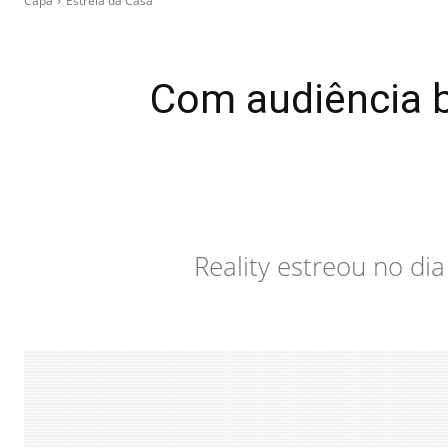
Capa
Estrela da Casa
Com audiência b
Reality estreou no di