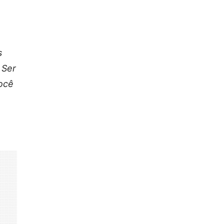
s
 Ser
você