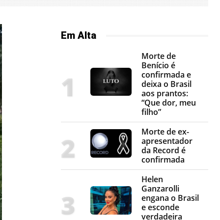
Em Alta
Morte de
Benício é
confirmada e
deixa o Brasil
aos prantos:
“Que dor, meu
filho”
Morte de ex-
apresentador
da Record é
confirmada
Helen
Ganzarolli
engana o Brasil
e esconde
verdadeira