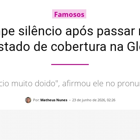
Famosos
e silêncio após passar m
stado de cobertura na G
io muito doido", afirmou ele no pron
-
Por:
Matheus Nunes
23 de junho de 2026, 02:26