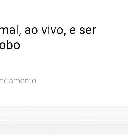
al, ao vivo, e ser
lobo
unciamento