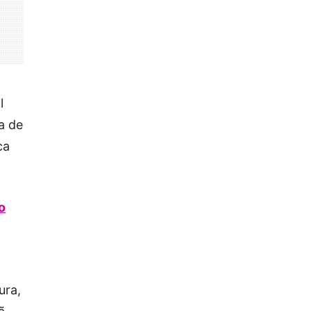
l
a de
ca
o
ura,