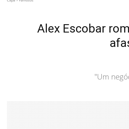
Capa
Famosos
Alex Escobar romp
afa
"Um negóc