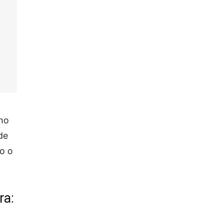
omo
de
o o
ra: