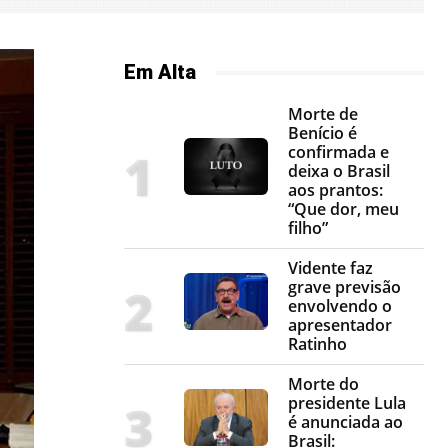
Em Alta
Morte de
Benício é
confirmada e
deixa o Brasil
aos prantos:
“Que dor, meu
filho”
Vidente faz
grave previsão
envolvendo o
apresentador
Ratinho
Morte do
presidente Lula
é anunciada ao
Brasil: