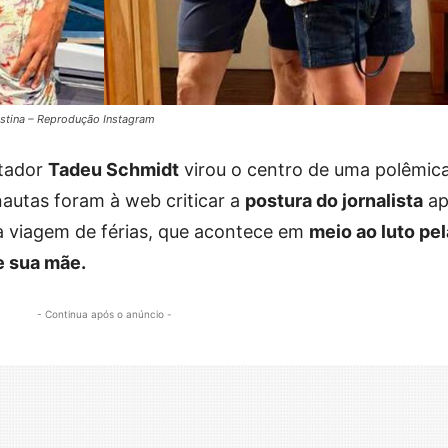
stina – Reprodução Instagram
ntador
Tadeu Schmidt
virou o centro de uma polêmic
nautas foram à web criticar a
postura do jornalista
ap
ua viagem de férias, que acontece em
meio ao luto pel
e sua mãe.
- Continua após o anúncio -