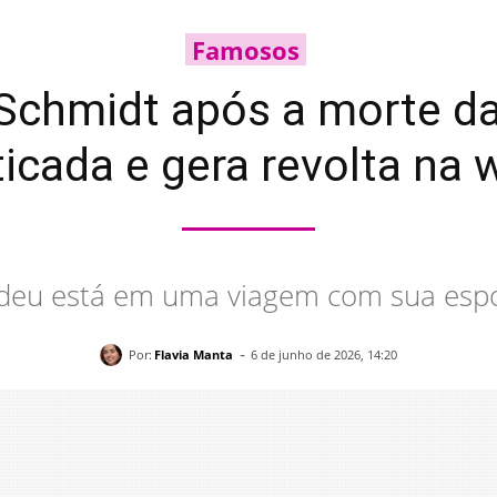
Famosos
Schmidt após a morte d
ticada e gera revolta na
deu está em uma viagem com sua esp
-
Por:
Flavia Manta
6 de junho de 2026, 14:20