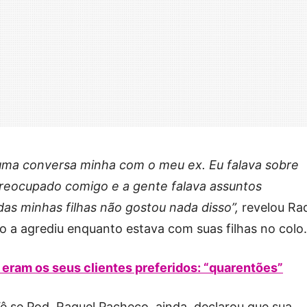
 uma conversa minha com o meu ex. Eu falava sobre
 preocupado comigo e a gente falava assuntos
 das minhas filhas não gostou nada disso”,
revelou Ra
 a agrediu enquanto estava com suas filhas no colo.
 eram os seus clientes preferidos: “quarentões”
ê se Pod, Raquel Pacheco, ainda, declarou que sua