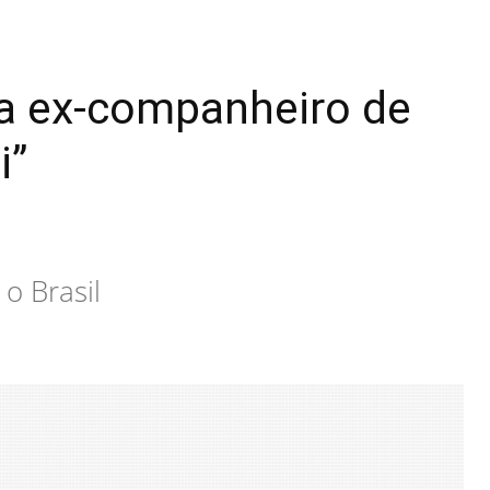
a ex-companheiro de
i”
o Brasil