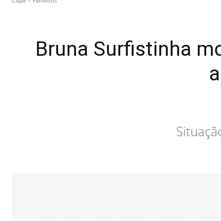
Capa
Famosos
Bruna Surfistinha 
a
Situaçã