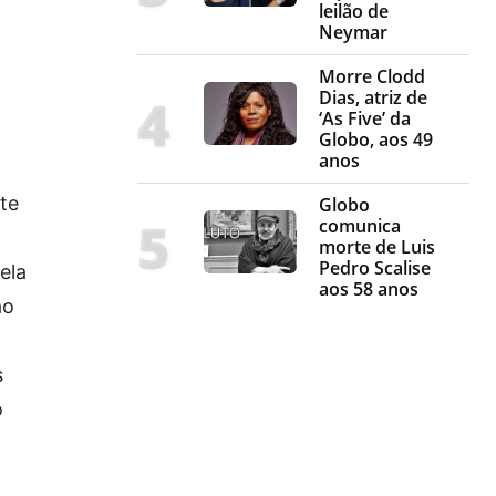
leilão de
Neymar
Morre Clodd
Dias, atriz de
‘As Five’ da
Globo, aos 49
anos
te
Globo
comunica
morte de Luis
Pedro Scalise
ela
aos 58 anos
ao
s
o