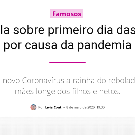
Famosos
la sobre primeiro dia da
por causa da pandemia
novo Coronavírus a rainha do rebolad
mães longe dos filhos e netos.
-
Por:
Lívia Cout
8 de maio de 2020, 19:30