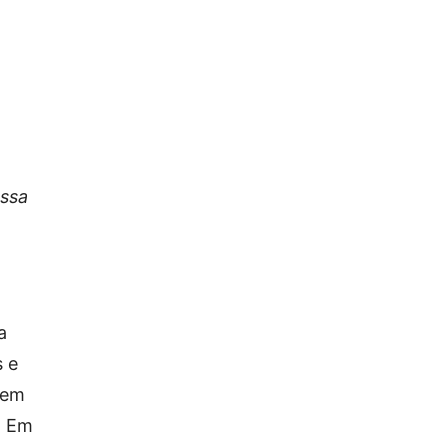
ossa
a
s e
tem
. Em