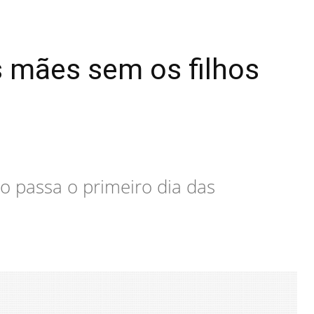
s mães sem os filhos
o passa o primeiro dia das