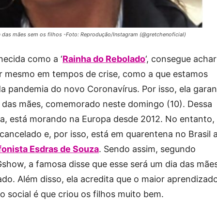
a das mães sem os filhos -Foto: Reprodução/Instagram (@gretchenoficial)
ecida como a ‘
Rainha do Rebolado
‘, consegue achar
ir mesmo em tempos de crise, como a que estamos
a pandemia do novo Coronavírus. Por isso, ela garan
ia das mães, comemorado neste domingo (10). Dessa
sa, está morando na Europa desde 2012. No entanto, 
cancelado e, por isso, está em quarentena no Brasil 
fonista Esdras de Souza
. Sendo assim, segundo
 Gshow, a famosa disse que esse será um dia das mãe
ado. Além disso, ela acredita que o maior aprendizad
 social é que criou os filhos muito bem.