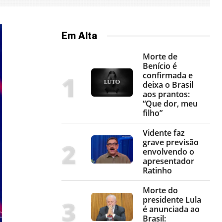
Em Alta
Morte de
Benício é
confirmada e
deixa o Brasil
aos prantos:
“Que dor, meu
filho”
Vidente faz
grave previsão
envolvendo o
apresentador
Ratinho
Morte do
presidente Lula
é anunciada ao
Brasil: