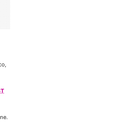
co,
BT
ne.