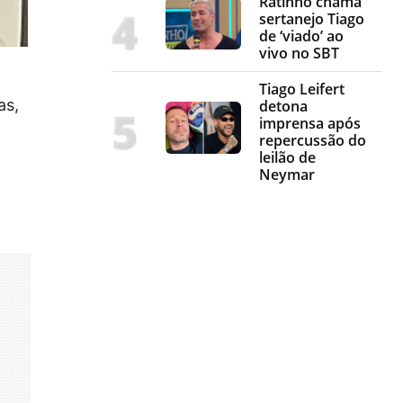
Ratinho chama
sertanejo Tiago
de ‘viado’ ao
vivo no SBT
Tiago Leifert
as,
detona
imprensa após
repercussão do
leilão de
Neymar