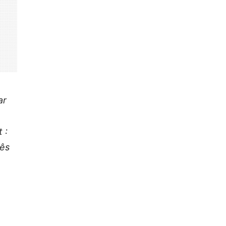
ar
 :
nês