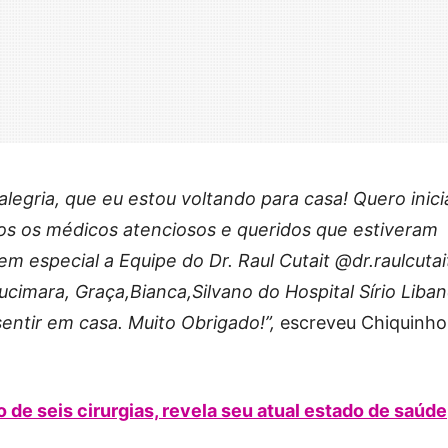
legria, que eu estou voltando para casa! Quero inici
s os médicos atenciosos e queridos que estiveram
 especial a Equipe do Dr. Raul Cutait @dr.raulcutait
ucimara, Graça,Bianca,Silvano do Hospital Sírio Liba
entir em casa. Muito Obrigado!”,
escreveu Chiquinho
de seis cirurgias, revela seu atual estado de saúde