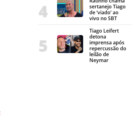
Ratinho chama
sertanejo Tiago
de ‘viado’ ao
vivo no SBT
Tiago Leifert
detona
imprensa após
repercussão do
leilão de
Neymar
z