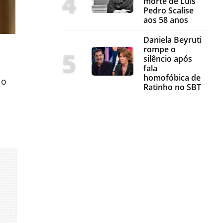
morte de Luis
Pedro Scalise
aos 58 anos
Daniela Beyruti
rompe o
silêncio após
fala
homofóbica de
 o
Ratinho no SBT