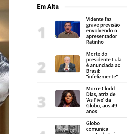
Em Alta
Vidente faz
grave previsão
envolvendo o
apresentador
Ratinho
Morte do
presidente Lula
é anunciada ao
Brasil:
“infelizmente”
Morre Clodd
Dias, atriz de
‘As Five’ da
Globo, aos 49
anos
Globo
comunica