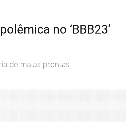
 polêmica no ‘BBB23’
ria de malas prontas