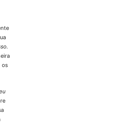
ente
sua
sso.
eira
 os
 eu
bre
sa
a