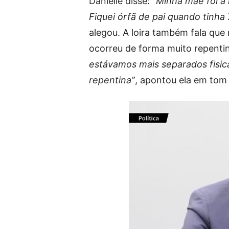
Danielle disse:
”Minha mãe foi a
Fiquei órfã de pai quando tinha
alegou. A loira também fala que 
ocorreu de forma muito repenti
estávamos mais separados fisic
repentina”
, apontou ela em tom