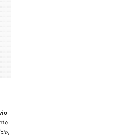
vio
onto
cio,