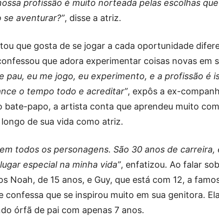
nossa profissão é muito norteada pelas escolhas que
 se aventurar?”
, disse a atriz.
ltou que gosta de se jogar a cada oportunidade difer
 confessou que adora experimentar coisas novas em 
e pau, eu me jogo, eu experimento, e a profissão é i
hance o tempo todo e acreditar”
, expôs a ex-companh
bate-papo, a artista conta que aprendeu muito com
longo de sua vida como atriz.
em todos os personagens. São 30 anos de carreira,
ugar especial na minha vida”
, enfatizou. Ao falar so
hos Noah, de 15 anos, e Guy, que está com 12, a famo
 confessa que se inspirou muito em sua genitora. El
do órfã de pai com apenas 7 anos.