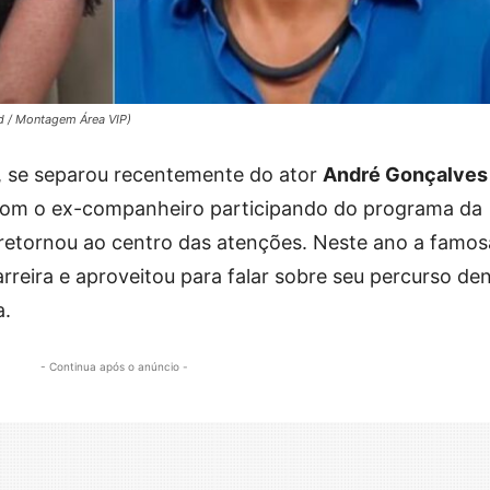
rd / Montagem Área VIP)
, se separou recentemente do ator
André Gonçalves
 Com o ex-companheiro participando do programa da
a retornou ao centro das atenções. Neste ano a famos
eira e aproveitou para falar sobre seu percurso de
a.
- Continua após o anúncio -