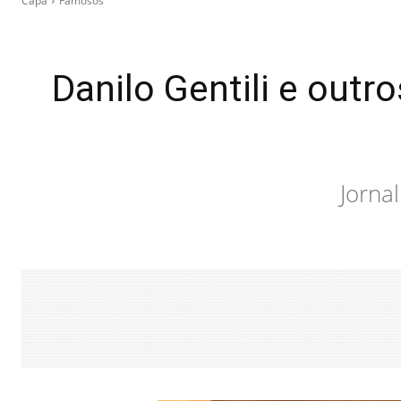
Capa
Famosos
Danilo Gentili e out
Jorna