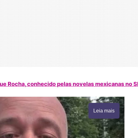
ique Rocha, conhecido pelas novelas mexicanas no 
Leia mais