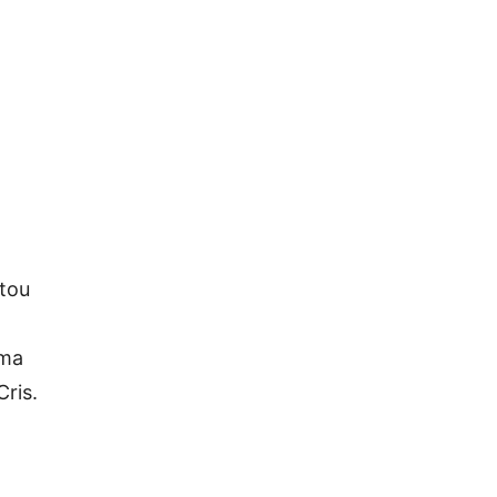
ntou
Uma
Cris.