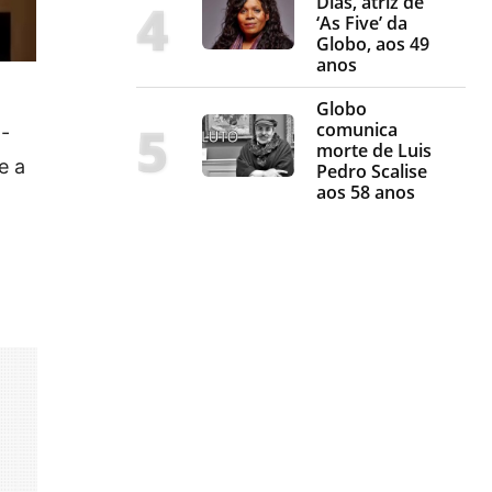
Dias, atriz de
‘As Five’ da
Globo, aos 49
anos
Globo
comunica
a-
morte de Luis
e a
Pedro Scalise
aos 58 anos