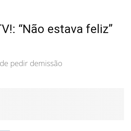
!: “Não estava feliz”
 de pedir demissão