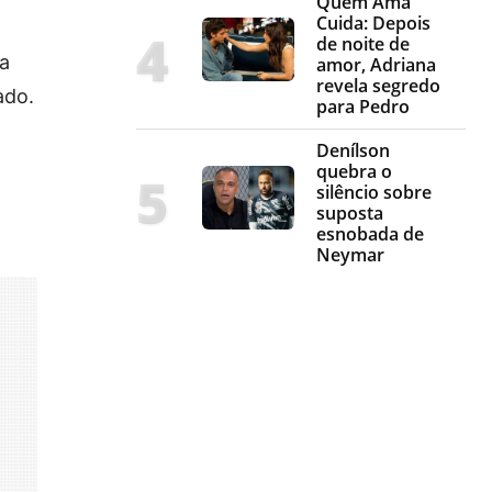
Quem Ama
Cuida: Depois
de noite de
a
amor, Adriana
revela segredo
ado.
para Pedro
Denílson
quebra o
silêncio sobre
suposta
esnobada de
Neymar