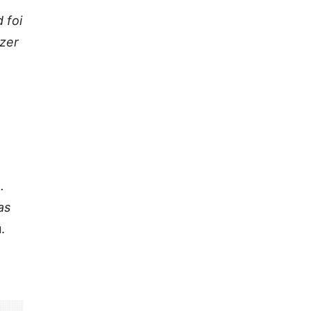
 foi
azer
.
as
.