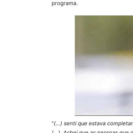
programa.
“
(…) senti que estava completa
(…). Achei que as pessoas que 