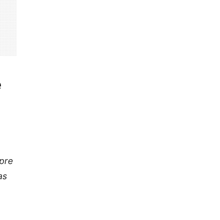
e
mpre
as