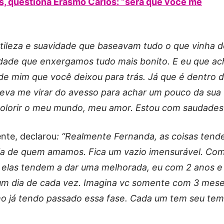
s, questiona Erasmo Carlos: “será que você me
ileza e suavidade que baseavam tudo o que vinha d
idade que enxergamos tudo mais bonito. E eu que ac
de mim que você deixou para trás. Já que é dentro 
eva me virar do avesso para achar um pouco da sua
 colorir o meu mundo, meu amor. Estou com saudades
nte, declarou
: “Realmente Fernanda, as coisas ten
cia de quem amamos. Fica um vazio imensurável. Co
 elas tendem a dar uma melhorada, eu com 2 anos e
um dia de cada vez. Imagina vc somente com 3 mese
smo já tendo passado essa fase. Cada um tem seu te