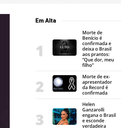
Em Alta
Morte de
Benício é
confirmada e
deixa o Brasil
aos prantos:
“Que dor, meu
filho”
Morte de ex-
apresentador
da Record é
confirmada
Helen
Ganzarolli
engana o Brasil
e esconde
verdadeira