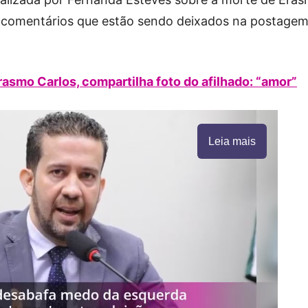
s comentários que estão sendo deixados na postage
asmo Carlos, compartilha foto do afilhado: “amor”
Leia mais