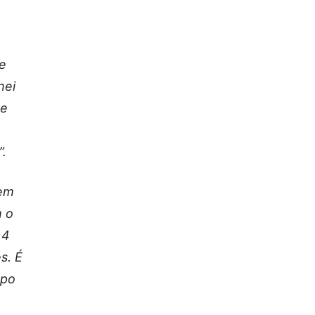
e
hei
de
”.
dem
m o
 4
s. É
mpo