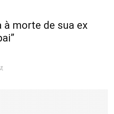
a à morte de sua ex
pai”
st