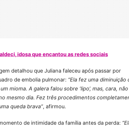
aldeci, idosa que encantou as redes sociais
ugem detalhou que Juliana faleceu após passar por
 quadro de embolia pulmonar:
“Ela fez uma diminuição 
m mioma. A galera falou sobre ‘lipo’, mas, cara, não
da no mesmo dia. Fez três procedimentos completame
 uma queda brava”
, afirmou.
momento de intimidade da família antes da perda:
“El