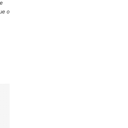
 e
ue o
a