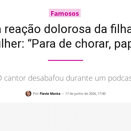
Famosos
reação dolorosa da filh
her: “Para de chorar, pa
 cantor desabafou durante um podca
-
Por:
Flavia Manta
17 de junho de 2026, 17:40