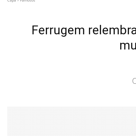
Capa
Famosos
Ferrugem relembra 
mul
O