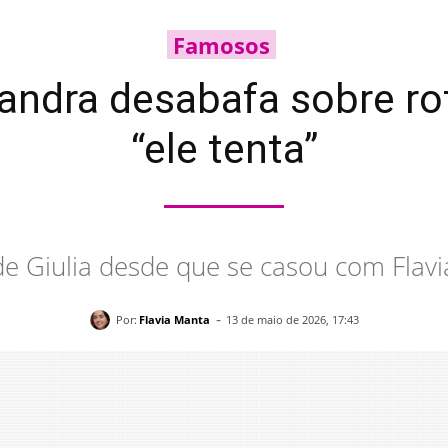
Famosos
sandra desabafa sobre r
“ele tenta”
de Giulia desde que se casou com Flav
-
Por:
Flavia Manta
13 de maio de 2026, 17:43