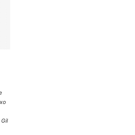
e
ixo
Gil