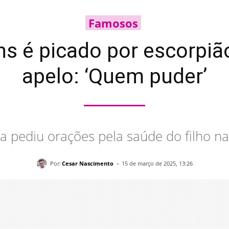
Famosos
ns é picado por escorpião
apelo: ‘Quem puder’
a pediu orações pela saúde do filho na
-
Por:
Cesar Nascimento
15 de março de 2025, 13:26