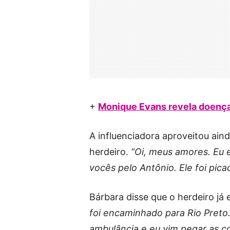
+
Monique Evans revela doença 
A influenciadora aproveitou ain
herdeiro.
“Oi, meus amores. Eu 
vocês pelo Antônio. Ele foi pi
Bárbara disse que o herdeiro já
foi encaminhado para Rio Preto.
ambulância e eu vim pegar as c