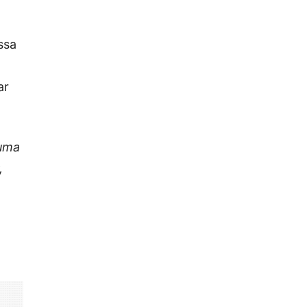
ssa
ar
 uma
,