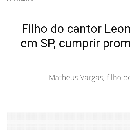
Capa
Famosos
Filho do cantor Leo
em SP, cumprir prom
Matheus Vargas, filho do