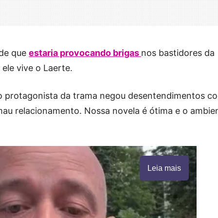
 de que
estaria provocando brigas
nos bastidores da
ele vive o Laerte.
”, o protagonista da trama negou desentendimentos c
 mau relacionamento. Nossa novela é ótima e o ambie
Leia mais