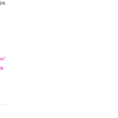
pe.
bo”
la