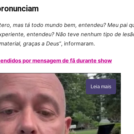
 pronunciam
ptero, mas tá todo mundo bem, entendeu? Meu pai q
xperiente, entendeu? Não teve nenhum tipo de lesã
material, graças a Deus”
, informaram.
reendidos por mensagem de fã durante show
Leia mais