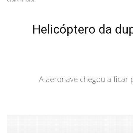
Capa
Famosos
Helicóptero da dup
A aeronave chegou a ficar 