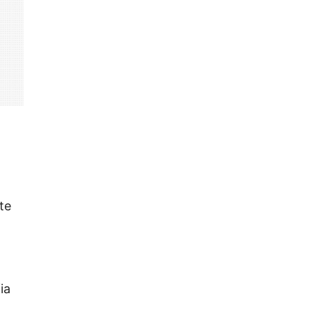
te
ia