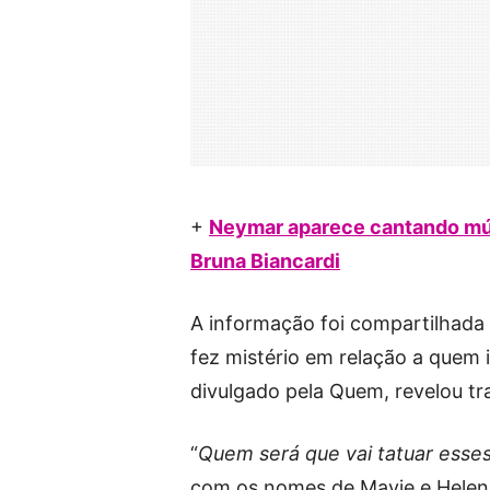
+
Neymar aparece cantando músi
Bruna Biancardi
A informação foi compartilhada 
fez mistério em relação a quem 
divulgado pela Quem, revelou tra
“
Quem será que vai tatuar ess
com os nomes de Mavie e Helena. 