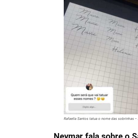
Rafaella Santos tatua o nome das sobrinhas 
Neymar fala sobre o S