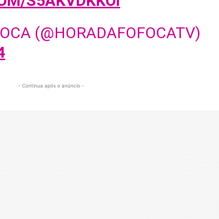
COM/S5AKVDKKOI
FOCA (@HORADAFOFOCATV)
4
- Continua após o anúncio -