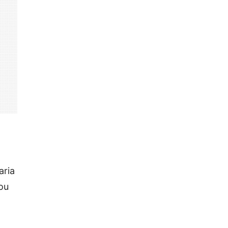
aria
ou