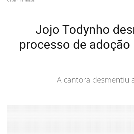
Capa
Famosos
Jojo Todynho des
processo de adoção d
A cantora desmentiu a