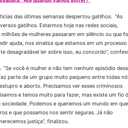
desabafa: “Ate quando vamos sofrer?”
otícias das últimas semanas despertou gatilhos. “As
ersos gatilhos. Estarmos hoje nas redes sociais,
e milhões de mulheres passaram em silêncio ou que f
edir ajuda, nos sinaliza que estamos em um processo
 desagradável ler sobre isso, eu concordo”, confes
ça. “Se você é mulher e não tem nenhum episódio des
 faz parte de um grupo muito pequeno entre todas nó
 estupro e aborto. Precisamos ver esses criminosos
isamos e temos muito para fazer, mas existe um fio 
sa sociedade. Podemos e queremos um mundo em que
ros e que possamos nos sentir seguras. Já não
recemos justiça”, finalizou.