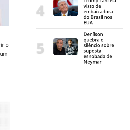
Trump cancela
visto de
embaixadora
do Brasil nos
EUA
Denílson
quebra o
ir o
silêncio sobre
suposta
e um
esnobada de
Neymar