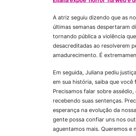
Eliana expõe ‘horror’ na web e 
A atriz seguiu dizendo que as n
últimas semanas despertaram div
tornando pública a violência qu
desacreditadas ao resolverem p
amadurecimento. É extremamente
Em seguida, Juliana pediu justi
em sua história, saiba que você
Precisamos falar sobre assédio,
recebendo suas sentenças. Prec
esperança na evolução da nos
gente possa confiar uns nos out
aguentamos mais. Queremos e me