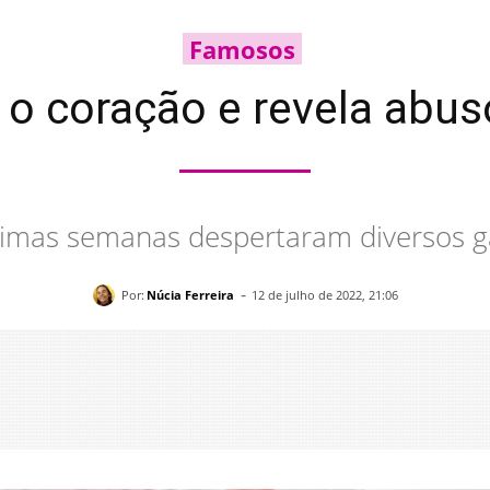
Famosos
re o coração e revela abu
timas semanas despertaram diversos ga
-
Por:
Núcia Ferreira
12 de julho de 2022, 21:06