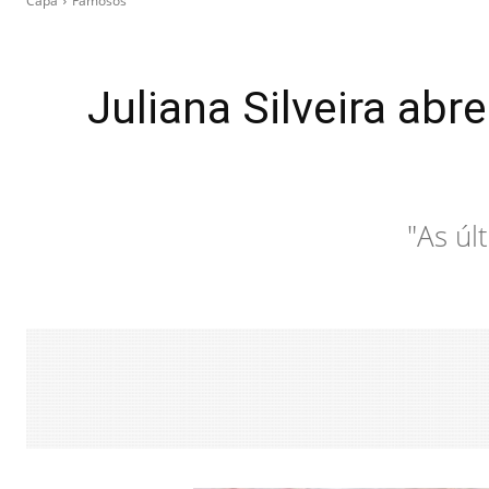
Capa
Famosos
Juliana Silveira ab
"As úl