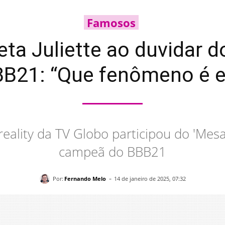
Famosos
eta Juliette ao duvidar 
BB21: “Que fenômeno é e
eality da TV Globo participou do 'Mesa
campeã do BBB21
-
Por:
Fernando Melo
14 de janeiro de 2025, 07:32