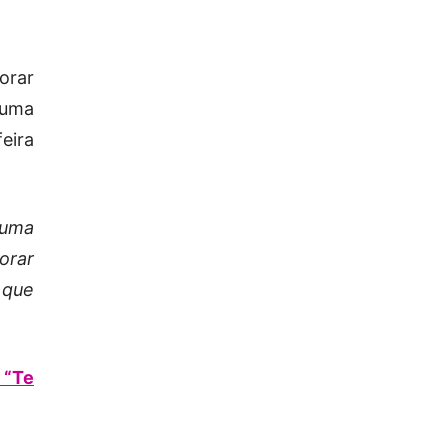
orar
 uma
eira
 uma
orar
 que
 “Te