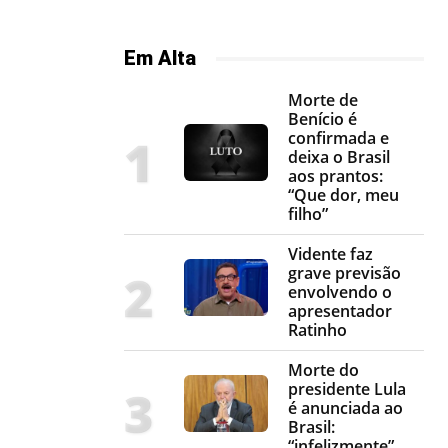
Em Alta
Morte de
Benício é
confirmada e
deixa o Brasil
aos prantos:
“Que dor, meu
filho”
Vidente faz
grave previsão
envolvendo o
apresentador
Ratinho
Morte do
presidente Lula
é anunciada ao
Brasil:
“infelizmente”