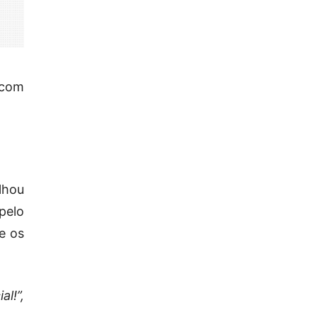
com
lhou
pelo
e os
l!”,