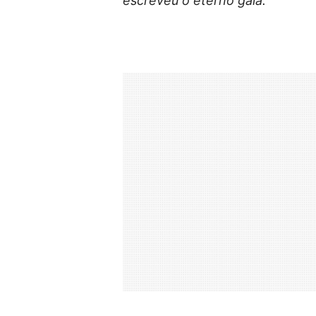
escreveu o eterno galã.