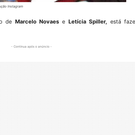
ução Instagram
ção de
Marcelo Novaes
e
Letícia Spiller,
está faz
- Continua após o anúncio -