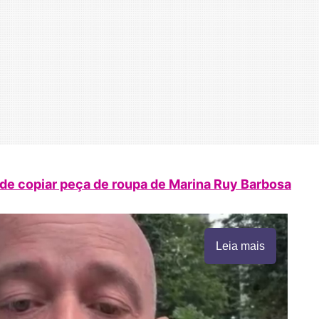
de copiar peça de roupa de Marina Ruy Barbosa
Leia mais