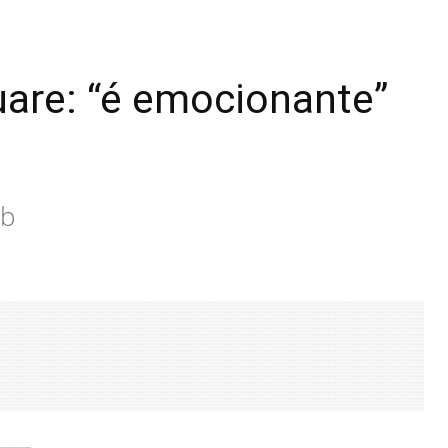
are: “é emocionante”
eb