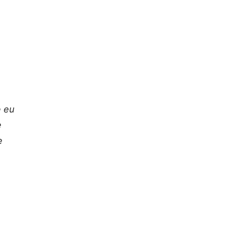
e eu
e
e
.