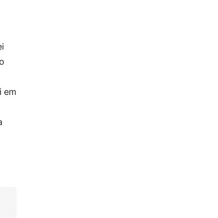
i
do
i em
a