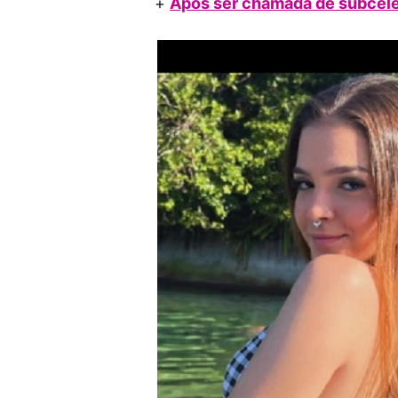
+
Após ser chamada de subceleb