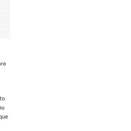
bre
to
eu
 que