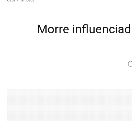
Capa
Famosos
Morre influenciad
O