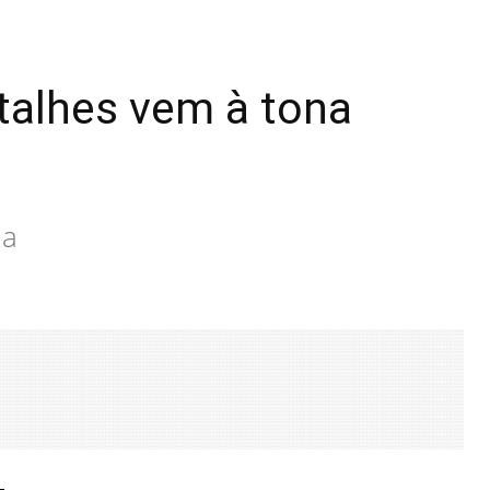
etalhes vem à tona
ia