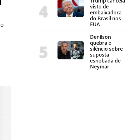
Trump cancela
visto de
embaixadora
do Brasil nos
EUA
lo
Denílson
quebra o
silêncio sobre
suposta
esnobada de
Neymar