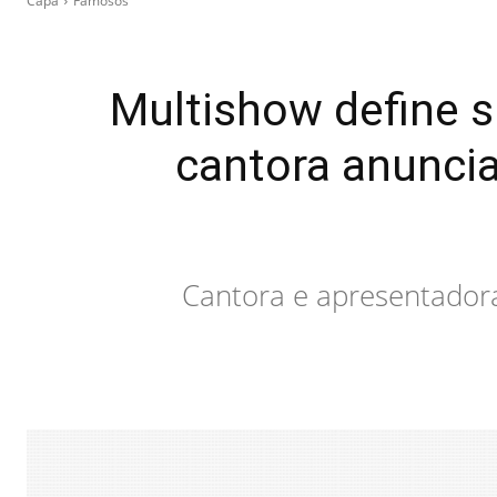
Capa
Famosos
Multishow define s
cantora anunci
Cantora e apresentadora