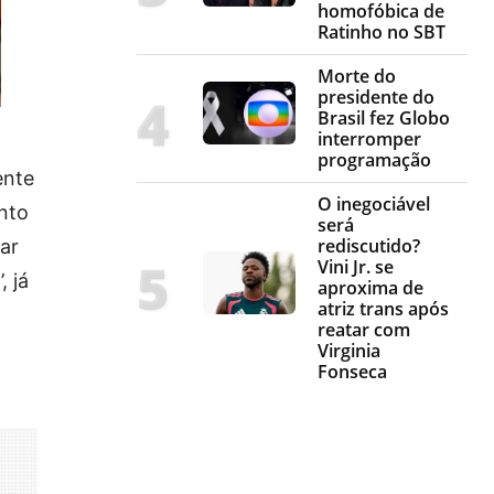
homofóbica de
Ratinho no SBT
Morte do
presidente do
Brasil fez Globo
interromper
programação
ente
O inegociável
nto
será
rediscutido?
ar
Vini Jr. se
 já
aproxima de
atriz trans após
reatar com
Virginia
Fonseca