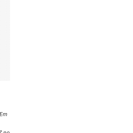
 Em
Z no