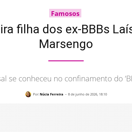
Famosos
ira filha dos ex-BBBs La
Marsengo
sal se conheceu no confinamento do ‘B
-
Por:
Núcia Ferreira
8 de junho de 2026, 18:10