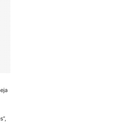
eja
s”,