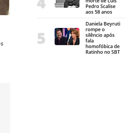
morte de Luis
Pedro Scalise
aos 58 anos
Daniela Beyruti
rompe o
silêncio após
fala
os
homofóbica de
Ratinho no SBT