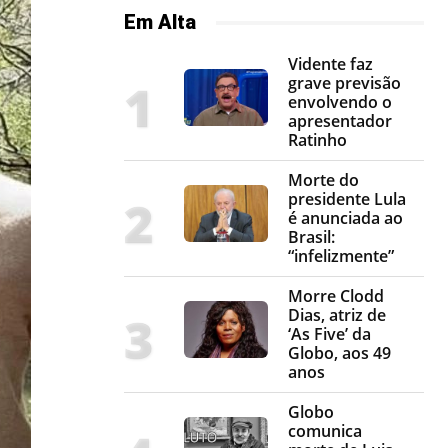
Em Alta
Vidente faz
grave previsão
envolvendo o
apresentador
Ratinho
Morte do
presidente Lula
é anunciada ao
Brasil:
“infelizmente”
Morre Clodd
Dias, atriz de
‘As Five’ da
Globo, aos 49
anos
Globo
comunica