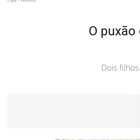
Capa
Famosos
O puxão 
Dois filho