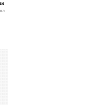
sse
 na