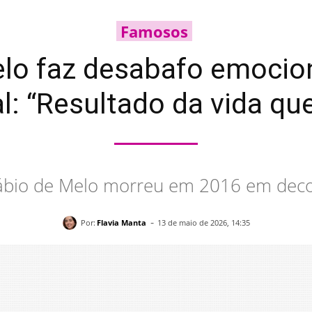
Famosos
elo faz desabafo emocio
: “Resultado da vida que
ábio de Melo morreu em 2016 em decor
-
Por:
Flavia Manta
13 de maio de 2026, 14:35