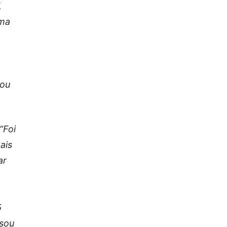
,
uma
Sou
“Foi
ais
ar
5
 sou