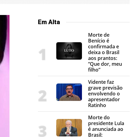
Em Alta
Morte de
Benício é
confirmada e
deixa o Brasil
aos prantos:
“Que dor, meu
filho”
Vidente faz
grave previsão
envolvendo o
apresentador
Ratinho
Morte do
presidente Lula
é anunciada ao
Brasil: