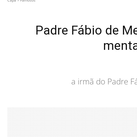
Capa
Famosos
Padre Fábio de M
mental
a irmã do Padre F