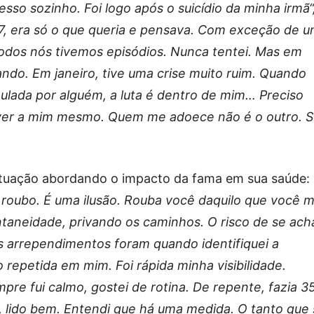
sso sozinho. Foi logo após o suicídio da minha irmã“
17, era só o que queria e pensava. Com exceção de 
todos nós tivemos episódios. Nunca tentei. Mas em
ndo. Em janeiro, tive uma crise muito ruim. Quando
ulada por alguém, a luta é dentro de mim… Preciso
iver a mim mesmo. Quem me adoece não é o outro. 
 situação abordando o impacto da fama em sua saúde:
m roubo. É uma ilusão. Rouba você daquilo que você m
ntaneidade, privando os caminhos. O risco de se ach
 arrependimentos foram quando identifiquei a
 repetida em mim. Foi rápida minha visibilidade.
pre fui calmo, gostei de rotina. De repente, fazia 3
, lido bem. Entendi que há uma medida. O tanto que