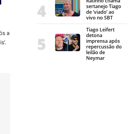
Ratinho chama
sertanejo Tiago
de ‘viado’ ao
vivo no SBT
Tiago Leifert
ós a
detona
imprensa após
s’.
repercussão do
leilão de
Neymar