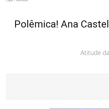
Capa
Famosos
Polêmica! Ana Castel
Atitude d