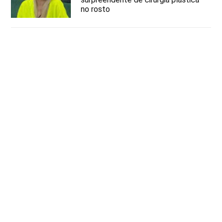
no rosto
Famosos
Larissa Manoela vence batalha na
Justiça e anula contrato assinado
pelos pais
Famosos
Rodrigo Santoro quebra o silêncio
sobre possível retorno às novelas
Famosos
Herdeira de Silvio Santos, veja o
valor da fortuna de Silvia
Abravanel