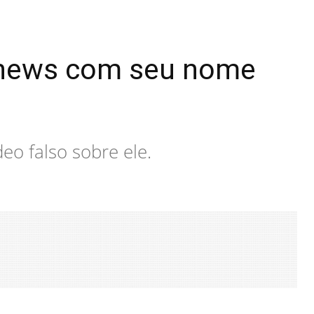
 news com seu nome
o falso sobre ele.