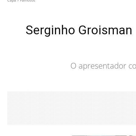
Capa
Famosos
Serginho Groisman
O apresentador co