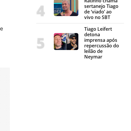
Ratinho chama
sertanejo Tiago
de ‘viado’ ao
vivo no SBT
te
Tiago Leifert
detona
imprensa após
repercussão do
leilão de
Neymar