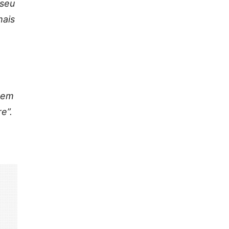
seu
mais
uem
e”.