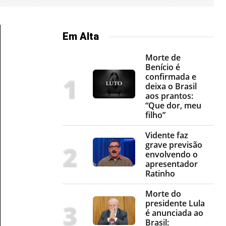
Em Alta
Morte de
Benício é
confirmada e
deixa o Brasil
aos prantos:
“Que dor, meu
filho”
Vidente faz
grave previsão
envolvendo o
apresentador
Ratinho
Morte do
presidente Lula
é anunciada ao
Brasil: