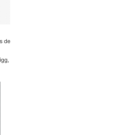
is de
igg,