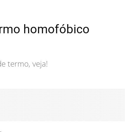
termo homofóbico
e termo, veja!