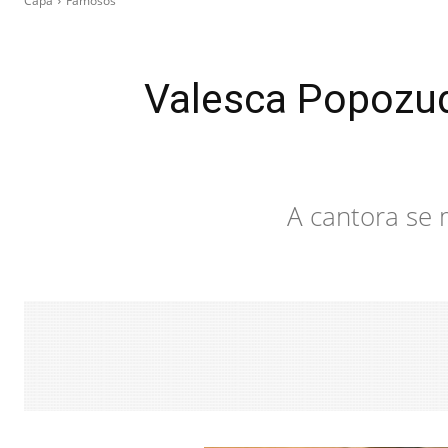
Capa
Famosos
Valesca Popozud
A cantora se 