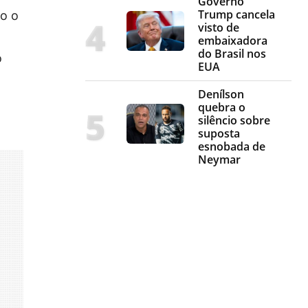
Governo
Trump cancela
do o
visto de
embaixadora
do Brasil nos
o
EUA
Denílson
quebra o
silêncio sobre
suposta
esnobada de
Neymar