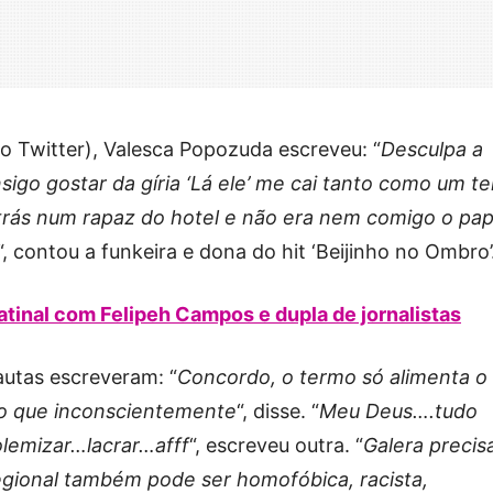
go Twitter), Valesca Popozuda escreveu: “
Desculpa a
sigo gostar da gíria ‘Lá ele’ me cai tanto como um t
rás num rapaz do hotel e não era nem comigo o pap
“, contou a funkeira e dona do hit ‘Beijinho no Ombro’
inal com Felipeh Campos e dupla de jornalistas
utas escreveram: “
Concordo, o termo só alimenta o
 que inconscientemente
“, disse. “
Meu Deus….tudo
lemizar…lacrar…afff
“, escreveu outra. “
Galera precis
egional também pode ser homofóbica, racista,