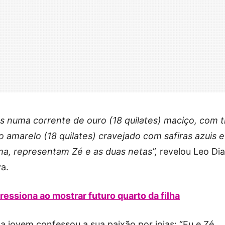
os numa corrente de ouro (18 quilates) maciço, com t
 amarelo (18 quilates) cravejado com safiras azuis e
ima, representam Zé e as duas netas”,
revelou Leo Dia
a.
ressiona ao mostrar futuro quarto da filha
 jovem confessou a sua paixão por joias: “Eu e Zé