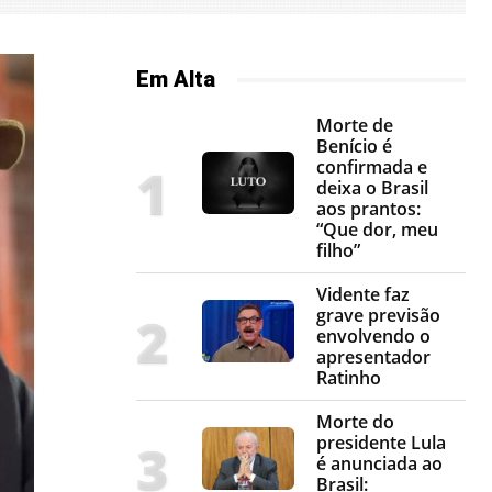
Em Alta
Morte de
Benício é
confirmada e
deixa o Brasil
aos prantos:
“Que dor, meu
filho”
Vidente faz
grave previsão
envolvendo o
apresentador
Ratinho
Morte do
presidente Lula
é anunciada ao
Brasil: