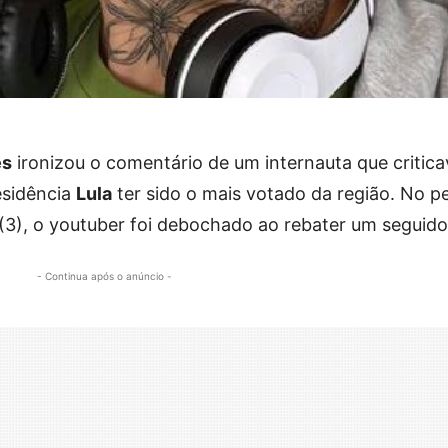
es
ironizou o comentário de um internauta que critica
esidência
Lula
ter sido o mais votado da região. No pe
 (3), o youtuber foi debochado ao rebater um seguido
- Continua após o anúncio -