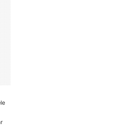
le
ar