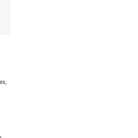
es,
a