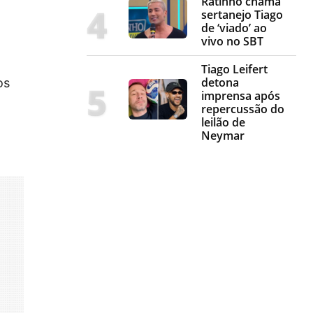
Ratinho chama
sertanejo Tiago
de ‘viado’ ao
vivo no SBT
Tiago Leifert
detona
os
imprensa após
repercussão do
leilão de
Neymar