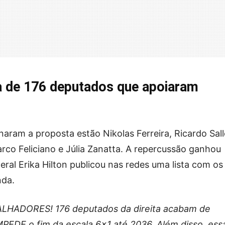
ta de 176 deputados que apoiaram
aram a proposta estão Nikolas Ferreira, Ricardo Sall
rco Feliciano e Júlia Zanatta. A repercussão ganhou
ral Erika Hilton publicou nas redes uma lista com os
nda.
HADORES! 176 deputados da direita acabam de
PEDE o fim da escala 6×1 até 2036. Além disso, ess